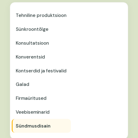
Tehniline produktsioon
Sünkroontõlge
Konsultatsioon
Konverentsid
Kontserdid ja festivalid
Galad
Firmaüritused
Veebiseminarid
Sündmusdisain