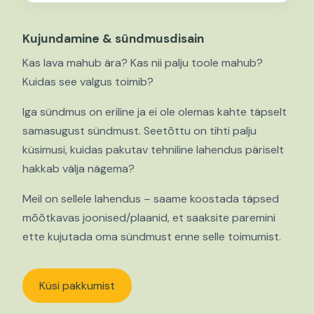
Kujundamine & sündmusdisain
Kas lava mahub ära? Kas nii palju toole mahub?
Kuidas see valgus toimib?
Iga sündmus on eriline ja ei ole olemas kahte täpselt
samasugust sündmust. Seetõttu on tihti palju
küsimusi, kuidas pakutav tehniline lahendus päriselt
hakkab välja nägema?
Meil on sellele lahendus – saame koostada täpsed
mõõtkavas joonised/plaanid, et saaksite paremini
ette kujutada oma sündmust enne selle toimumist.
Küsi pakkumist