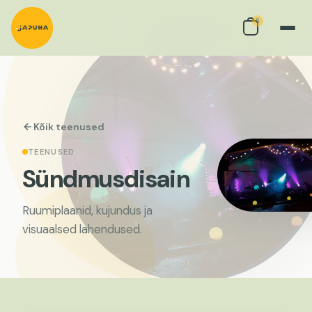
0
Kõik teenused
TEENUSED
Sündmusdisain
Ruumiplaanid, kujundus ja
visuaalsed lahendused.