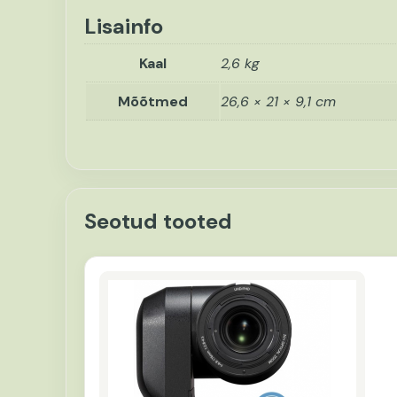
Lisainfo
Kaal
2,6 kg
Mõõtmed
26,6 × 21 × 9,1 cm
Seotud tooted