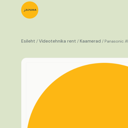
Esileht
Videotehnika rent
Kaamerad
/
/
/ Panasonic 