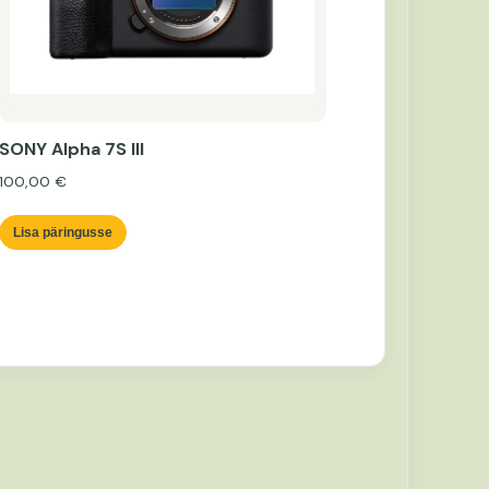
SONY Alpha 7S III
100,00
€
Lisa päringusse