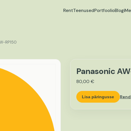
Rent
Teenused
Portfoolio
Blogi
Me
AW-RP150
Panasonic A
80,00
€
Rend
Lisa päringusse