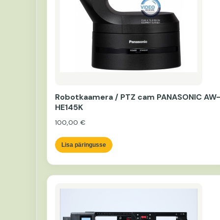
Robotkaamera / PTZ cam PANASONIC AW
HE145K
100,00
€
Lisa päringusse