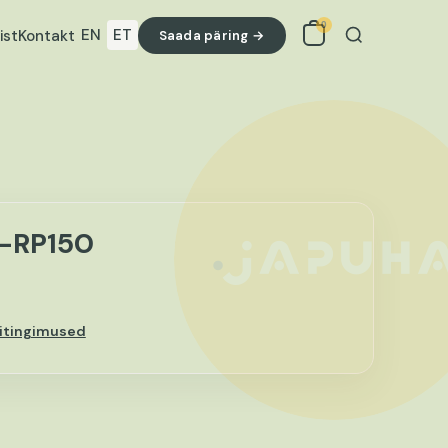
0
EN
ET
ist
Kontakt
Saada päring →
Otsi
W-RP150
itingimused